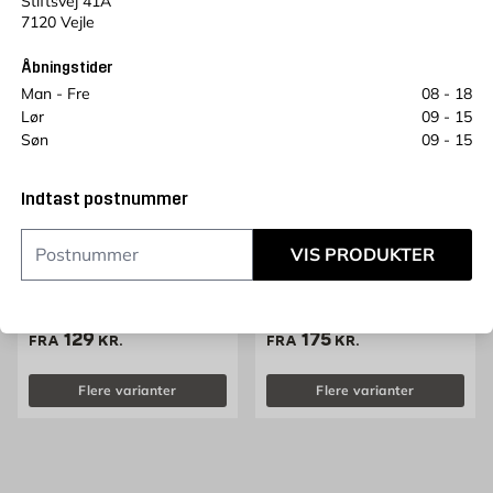
Stiftsvej 41A
7120 Vejle
Åbningstider
Man - Fre
08 - 18
Lør
09 - 15
Søn
09 - 15
Indtast postnummer
MIDUN
MIDUN BASIC
VIS PRODUKTER
Vinduesmaling V
Vindues- og dørmaling
HVID Midun Basic
Fås i flere størrelser.
Fås i flere størrelser.
Pris 129 kr. /stk
Pris 175 kr. /stk
129
175
FRA
KR.
FRA
KR.
Flere varianter
Flere varianter