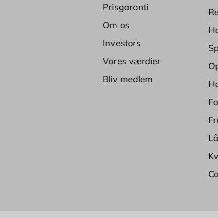
Prisgaranti
Re
Om os
Ha
Investors
Sp
Vores værdier
Op
Bliv medlem
Ha
Fo
Fr
Lå
Kv
Co