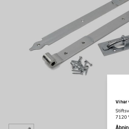
Vi har
Stifts
7120 
Åbnin