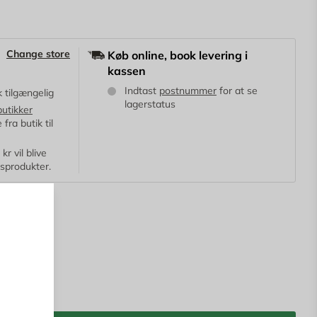
Change store
Køb online, book levering i
kassen
Indtast
postnummer
for at se
k tilgængelig
lagerstatus
butikker
fra butik til
r vil blive
ksprodukter.