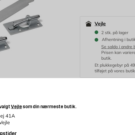
Vejle
2 stk. på lager
Afhentning i buti
Se saldo i andre 
Prisen kan variere 
butik.
Et plukkegebyr på 49 k
tilføjet på vores buti
Længde:
400 mm
500 mm
 valgt
Vejle
som din nærmeste butik.
vej 41A
99,95
KR.
Vejle
gstider