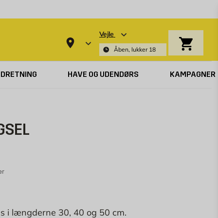
Vejle
Indkøbsk
Åben, lukker 18
NDRETNING
HAVE OG UDENDØRS
KAMPAGNER
GSEL
er
s i længderne 30, 40 og 50 cm.