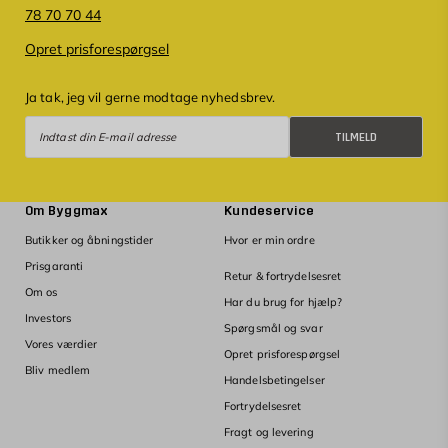
78 70 70 44
Opret prisforespørgsel
Ja tak, jeg vil gerne modtage nyhedsbrev.
Tilmeld
TILMELD
Om Byggmax
Kundeservice
Butikker og åbningstider
Hvor er min ordre
Prisgaranti
Retur & fortrydelsesret
Om os
Har du brug for hjælp?
Investors
Spørgsmål og svar
Vores værdier
Opret prisforespørgsel
Bliv medlem
Handelsbetingelser
Fortrydelsesret
Fragt og levering