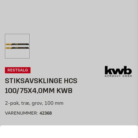
RESTSALG
STIKSAVSKLINGE HCS
100/75X4,0MM KWB
2-pak, træ, grov, 100 mm
42368
VARENUMMER:
Stiksavsklinger fra Kwb af høj kvalitet, velegnet til alle
gør-det-selv-folk. Antal: 2 stk.