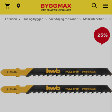
Skip to Content
Søg
Indkøbskurv
Forsiden
Hus og byggeri
Værktøj og maskiner
Maskintilbehør
S
25%