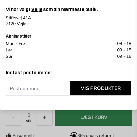
Vi har valgt
Vejle
som din nærmeste butik.
Vejle
Change store
Stiftsvej 41A
7120 Vejle
Vælg en alternativ for at se antal
Se saldo i andre butikker
Åbningstider
Prisen kan variere fra butik til butik.
Man - Fre
08 - 18
Et plukkegebyr på 49 kr vil blive tilføjet på vores
Lør
09 - 15
butiksprodukter.
Søn
09 - 15
Køb online, book levering i kassen
Indtast postnummer
Indtast
postnummer
for at se lagerstatus
VIS PRODUKTER
15,71
KR.
20,95 KR.
Laveste pris de sidste 30 dage
20,95 kr.
LÆG I KURV
stk
Antal
Prisgaranti
365 dages returret