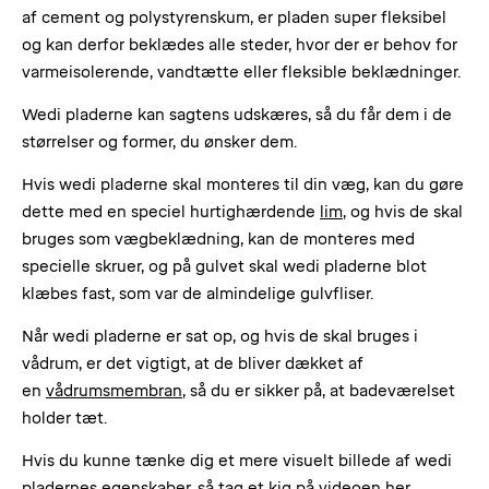
af cement og polystyrenskum, er pladen super fleksibel
og kan derfor beklædes alle steder, hvor der er behov for
varmeisolerende, vandtætte eller fleksible beklædninger.
Wedi pladerne kan sagtens udskæres, så du får dem i de
størrelser og former, du ønsker dem.
Hvis wedi pladerne skal monteres til din væg, kan du gøre
dette med en speciel hurtighærdende
lim
, og hvis de skal
bruges som vægbeklædning, kan de monteres med
specielle skruer, og på gulvet skal wedi pladerne blot
klæbes fast, som var de almindelige gulvfliser.
Når wedi pladerne er sat op, og hvis de skal bruges i
vådrum, er det vigtigt, at de bliver dækket af
en
vådrumsmembran
, så du er sikker på, at badeværelset
holder tæt.
Hvis du kunne tænke dig et mere visuelt billede af wedi
pladernes egenskaber, så tag et kig på videoen her