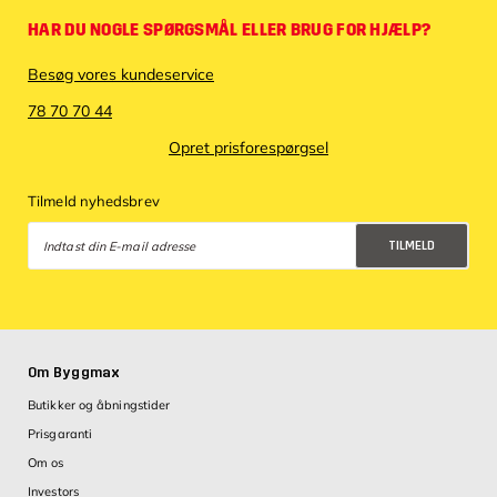
HAR DU NOGLE SPØRGSMÅL ELLER BRUG FOR HJÆLP?
Besøg vores kundeservice
78 70 70 44
Opret prisforespørgsel
Tilmeld nyhedsbrev
TILMELD
Databeskyttelsespolitik
Om Byggmax
Butikker og åbningstider
Prisgaranti
Om os
Investors