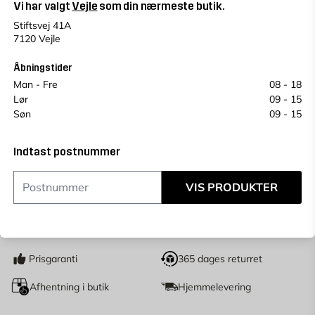
Vi har valgt
Vejle
som din nærmeste butik.
Vælg en alternativ for at se antal
Stiftsvej 41A
Se saldo i andre butikker
7120 Vejle
Prisen kan variere fra butik til butik.
Et plukkegebyr på 49 kr vil blive tilføjet på vores
Åbningstider
butiksprodukter.
Man - Fre
08 - 18
Lør
09 - 15
Køb online, book levering i kassen
Søn
09 - 15
Indtast
postnummer
for at se lagerstatus
Indtast postnummer
44,95
KR.
Fra
VIS PRODUKTER
LÆG I KURV
stk
Antal
Prisgaranti
365 dages returret
Afhentning i butik
Hjemmelevering