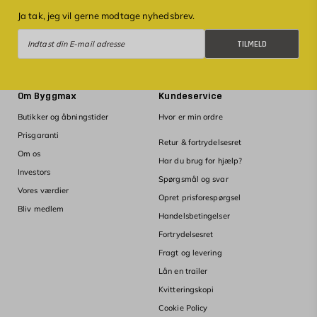
Ja tak, jeg vil gerne modtage nyhedsbrev.
Tilmeld
TILMELD
Om Byggmax
Kundeservice
Butikker og åbningstider
Hvor er min ordre
Prisgaranti
Retur & fortrydelsesret
Om os
Har du brug for hjælp?
Investors
Spørgsmål og svar
Vores værdier
Opret prisforespørgsel
Bliv medlem
Handelsbetingelser
Fortrydelsesret
Fragt og levering
Lån en trailer
Kvitteringskopi
Cookie Policy