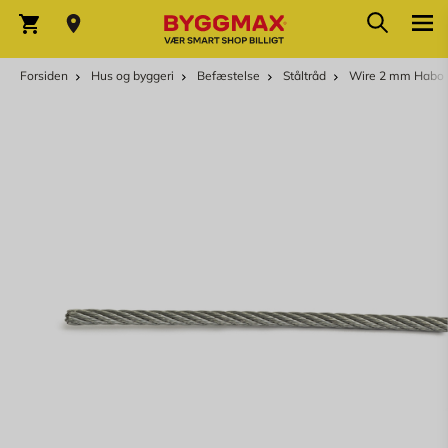
Skip to Content
Søg
Indkøbskurv
Forsiden
Hus og byggeri
Befæstelse
Ståltråd
Wire 2 mm Habo E