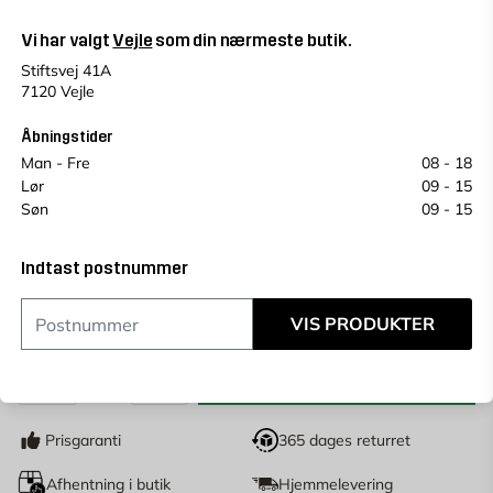
Vejle
Change store
Vi har valgt
Vejle
som din nærmeste butik.
Vælg en alternativ for at se antal
Stiftsvej 41A
Se saldo i andre butikker
7120 Vejle
Prisen kan variere fra butik til butik.
Et plukkegebyr på 49 kr vil blive tilføjet på vores
Åbningstider
butiksprodukter.
Man - Fre
08 - 18
Lør
09 - 15
Køb online, book levering i kassen
Søn
09 - 15
Indtast
postnummer
for at se lagerstatus
Indtast postnummer
189
KR.
VIS PRODUKTER
LÆG I KURV
stk
Antal
Prisgaranti
365 dages returret
Afhentning i butik
Hjemmelevering