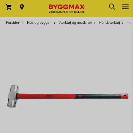
Skip to Content
Søg
Indkøbskurv
Forsiden
Hus og byggeri
Værktøj og maskiner
Håndværktøj
Ham