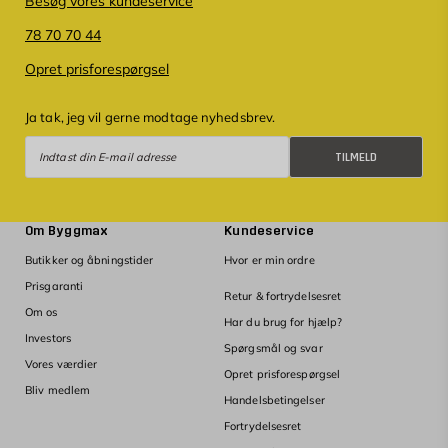
Besøg vores kundeservice
78 70 70 44
Opret prisforespørgsel
Ja tak, jeg vil gerne modtage nyhedsbrev.
Tilmeld
TILMELD
Om Byggmax
Kundeservice
Butikker og åbningstider
Hvor er min ordre
Prisgaranti
Retur & fortrydelsesret
Om os
Har du brug for hjælp?
Investors
Spørgsmål og svar
Vores værdier
Opret prisforespørgsel
Bliv medlem
Handelsbetingelser
Fortrydelsesret