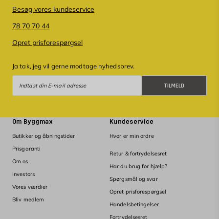
Besøg vores kundeservice
78 70 70 44
Opret prisforespørgsel
Ja tak, jeg vil gerne modtage nyhedsbrev.
Tilmeld
TILMELD
Om Byggmax
Kundeservice
Butikker og åbningstider
Hvor er min ordre
Prisgaranti
Retur & fortrydelsesret
Om os
Har du brug for hjælp?
Investors
Spørgsmål og svar
Vores værdier
Opret prisforespørgsel
Bliv medlem
Handelsbetingelser
Fortrydelsesret