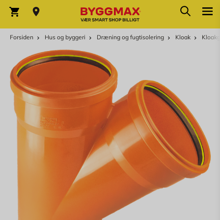
Skip to Content
Søg
Indkøbskurv
Forsiden
Hus og byggeri
Dræning og fugtisolering
Kloak
Kloakg