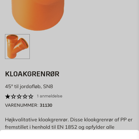
KLOAKGRENRØR
45° til jordafløb, SN8
1 anmeldelse
31130
VARENUMMER:
Højkvalitative kloakgrenrør. Disse kloakgrenrør af PP er
fremstillet i henhold til EN 1852 og opfylder alle
europæiske standarder. De er godkendt og mærket
Læs mere