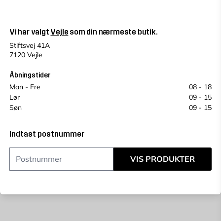
Kun online
Vi har valgt
Vejle
som din nærmeste butik.
Indtast
postnummer
for at se lagerstatus
Stiftsvej 41A
7120 Vejle
19,95
KR.
Åbningstider
Man - Fre
08 - 18
LÆG I KURV
Lør
09 - 15
stk
Søn
09 - 15
Antal
Betal for dit køb i rater
365 dages returret
Indtast postnummer
Prisgaranti
VIS PRODUKTER