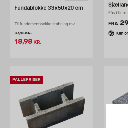
Sjællan
Fundablokke 33x50x20 cm
Fås i flere
Pr
29
FRA
Til fundament/sokkelstøbning mv.
Kun on
Gammel pris 37.95 kr. /stk
37,95
KR.
Tilbudspris 18.98 kr. /stk
18,98
KR.
PALLEPRISER