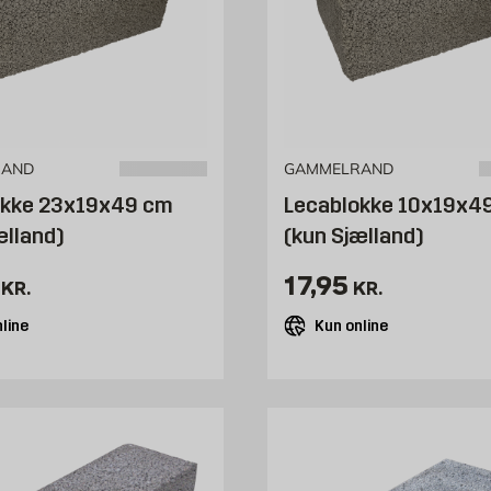
RAND
GAMMELRAND
okke 23x19x49 cm
Lecablokke 10x19x4
ælland)
(kun Sjælland)
0.95 kr. /stk
Pris 17.95 kr. /s
17,95
KR.
KR.
line
Kun online