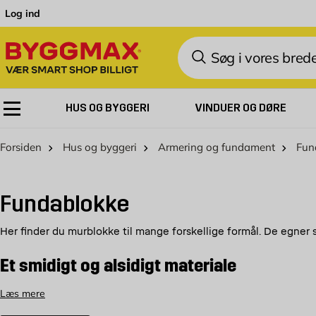
Skip to Content
Log ind
Søg
HUS OG BYGGERI
VINDUER OG DØRE
Forsiden
Hus og byggeri
Armering og fundament
Fun
Fundablokke
Her finder du murblokke til mange forskellige formål. De egner
Et smidigt og alsidigt materiale
Vores letklinkerblokke giver dig både en stabil konstruktion o
Læs mere
konstruktionen meget stabil, og de har desuden isolerende ege
vedligeholdelse, er det en fordel at bygge i materialer af de