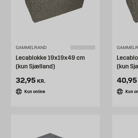
GAMMELRAND
GAMMEL
Lecablokke 19x19x49 cm
Lecabl
(kun Sjælland)
(kun Sj
Pris 32.95 kr. /stk
Pris 4
32,95
40,95
KR.
Kun online
Kun on