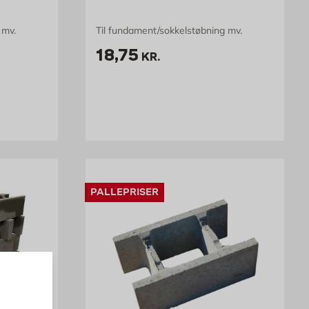
 mv.
Til fundament/sokkelstøbning mv.
tk
Pris 18.75 kr. /stk
18,75
KR.
PALLEPRISER