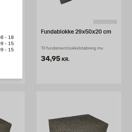
50 cm
Fundablokke 29x50x20 cm
8 - 18
9 - 15
Til fundament/sokkelstøbning mv.
9 - 15
tk
Pris 34.95 kr. /stk
34,95
KR.