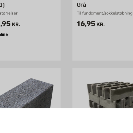
d)
Grå
 størrelser
Til fundament/sokkelstøbning
is 29.95 kr. /stk
Pris 16.95 kr. /s
,95
16,95
KR.
KR.
line