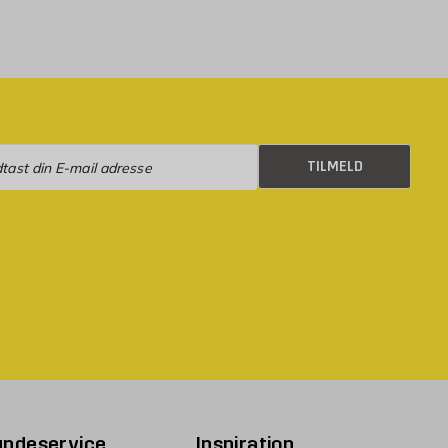
eld
TILMELD
undeservice
Inspiration