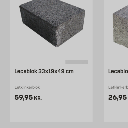
Lecablok 33x19x49 cm
Lecabl
Letklinkerblok
Letklinker
Pris 59.95 kr. /stk
Pris 2
59,95
26,95
KR.