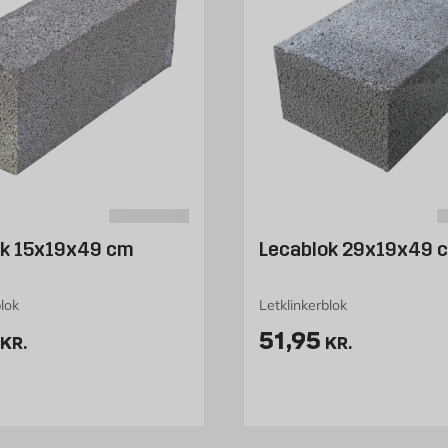
ok 15x19x49 cm
Lecablok 29x19x49 
blok
Letklinkerblok
6.95 kr. /stk
Pris 51.95 kr. /s
51,95
KR.
KR.