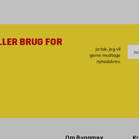
LLER BRUG FOR
Tilm
Ja tak, jeg vil
gerne modtage
nyhedsbrev.
Om Byggmax
K