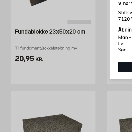
Vi har
Stifts
7120 
Åbnin
Fundablokke 23x50x20 cm
Lecabl
Man -
Lør
Til fundament/sokkelstøbning mv.
Letklinker
Søn
Pris 20.95 kr. /stk
Pris 3
20,95
31,95
KR.