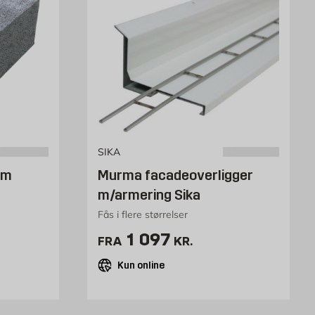
SIKA
cm
Murma facadeoverligger
m/armering Sika
Fås i flere størrelser
tk
Pris 1097 kr. /stk
1 097
FRA
KR.
Kun online