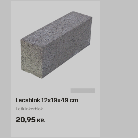
Lecablok 12x19x49 cm
Letklinkerblok
Pris 20.95 kr. /stk
20,95
KR.