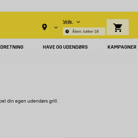
Vejle
Indkøbsk
Åben, lukker 18
NDRETNING
HAVE OG UDENDØRS
KAMPAGNER
el din egen udendørs grill.
leca-blokke
lecablokke
g minder i høj grad om
. Ligesom
gør de
ave en konstruktion, der holder længe og ikke kræver meget
ilm om, hvordan du murer en væg op, og hvordan du