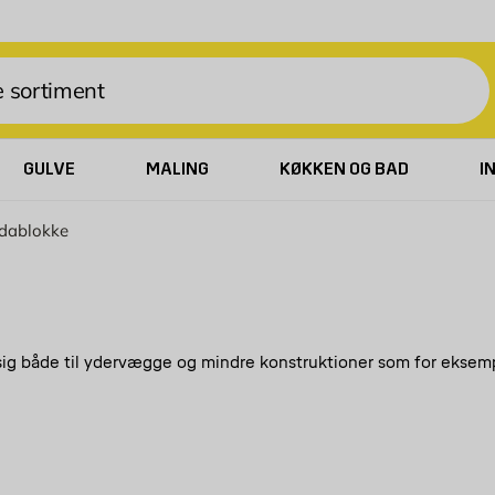
GULVE
MALING
KØKKEN OG BAD
I
dablokke
 sig både til ydervægge og mindre konstruktioner som for eksemp
g en tidseffektiv opmuring. Disse murblokke har mange fordele o
nskaber og er modstandsdygtige over for skimmel. Hvis du vil h
nne type. Hos Byggmax finder du også pædagogiske instruktionsf