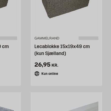
GAMMELRAND
9 cm
Lecablokke 15x19x49 cm
(kun Sjælland)
tk
Pris 26.95 kr. /stk
26,95
KR.
Kun online