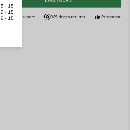
LÆG I KURV
8 - 18
9 - 15
øb nu, betal senere
365 dages returret
Prisgaranti
9 - 15