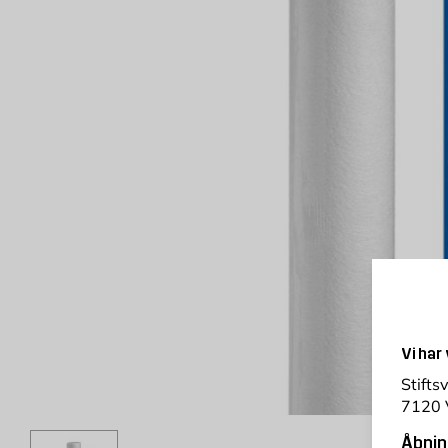
Vi har
Stifts
7120 
Åbnin