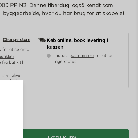
00 PP N2. Denne fiberdug, også kendt som
 til byggearbejde, hvor du har brug for at skabe et
illet af nålefiltede PP-fibre, lader den vand
ikler filtreres væk.
Change store
Køb online, book levering i
kassen
 for at se antal
Indtast
postnummer
for at se
butikker
lagerstatus
fra butik til
r vil blive
ksprodukter.
399 KR.
ge
399 kr.