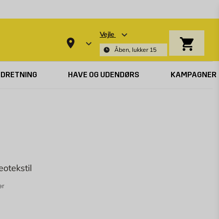
Vejle
Indkøbsk
Åben, lukker 15
NDRETNING
HAVE OG UDENDØRS
KAMPAGNER
otekstil
er