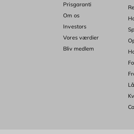
Prisgaranti
Re
Om os
Ha
Investors
Sp
Vores værdier
Op
Bliv medlem
Ha
Fo
Fr
Lå
Kv
Co