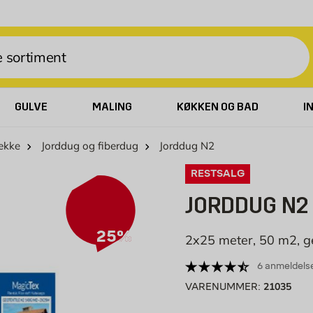
GULVE
MALING
KØKKEN OG BAD
I
ække
Jorddug og fiberdug
Jorddug N2
RESTSALG
JORDDUG N2
25%
2x25 meter, 50 m2, ge
6 anmeldels
21035
VARENUMMER: