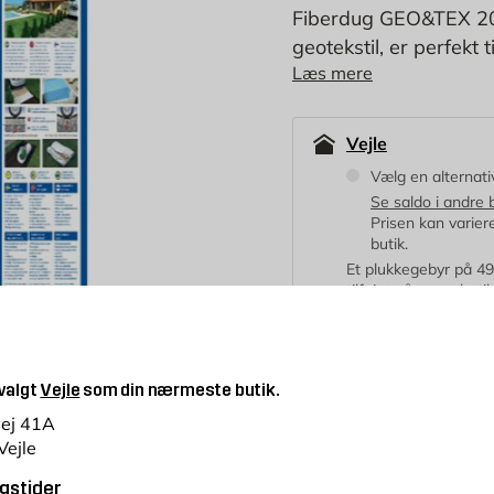
Fiberdug GEO&TEX 20
geotekstil, er perfekt
Læs mere
adskillelseslag. Fremst
passere, mens små part
Vejle
Vælg en alternativ
Se saldo i andre 
Prisen kan variere 
butik.
Et plukkegebyr på 49 k
tilføjet på vores buti
299,25
kr./m2
299,25
 valgt
Vejle
som din nærmeste butik.
KR.
vej 41A
Laveste pris de sidste 30 da
Vejle
gstider