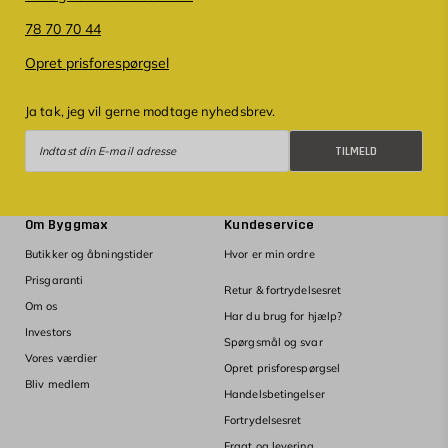
78 70 70 44
Opret prisforespørgsel
Ja tak, jeg vil gerne modtage nyhedsbrev.
Tilmeld
TILMELD
Om Byggmax
Kundeservice
Butikker og åbningstider
Hvor er min ordre
Prisgaranti
Retur & fortrydelsesret
Om os
Har du brug for hjælp?
Investors
Spørgsmål og svar
Vores værdier
Opret prisforespørgsel
Bliv medlem
Handelsbetingelser
Fortrydelsesret
Fragt og levering