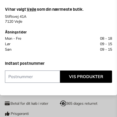
Vejle
Change store
Vi har valgt
Vejle
som din nærmeste butik.
Vælg en alternativ for at se antal
Stiftsvej 41A
Se saldo i andre butikker
7120 Vejle
Prisen kan variere fra butik til butik.
Et plukkegebyr på 49 kr vil blive tilføjet på vores
Åbningstider
butiksprodukter.
Man - Fre
08 - 18
Lør
09 - 15
Køb online, book levering i kassen
Søn
09 - 15
Indtast
postnummer
for at se lagerstatus
Indtast postnummer
34,95
KR.
VIS PRODUKTER
LÆG I KURV
stk
Antal
Betal for dit køb i rater
365 dages returret
Prisgaranti