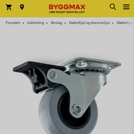
Skip to Content
Søg
Indkøbskurv
Forsiden
Indretning
Beslag
Møbelhjul og bremsehjul
Møbelhjul