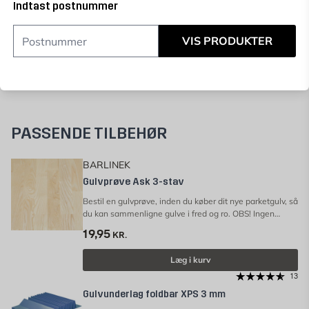
Indtast postnummer
Prisgaranti
VIS PRODUKTER
PASSENDE TILBEHØR
BARLINEK
Gulvprøve Ask 3-stav
Bestil en gulvprøve, inden du køber dit nye parketgulv, så
du kan sammenligne gulve i fred og ro. OBS! Ingen
fortrydelsesret på Gulvprøver.
19,95
KR.
Læg i kurv
13
Gulvunderlag foldbar XPS 3 mm