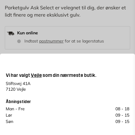
Parketgulv Ask Select er velegnet til dig, der ønsker et
lidt finere og mere eksklusivt gulv.
Kun online
Indtast
postnummer
for at se lagerstatus
1268,80
kr./pakke
399
KR.
/m2
Vi har valgt
Vejle
som din nærmeste butik.
Stiftsvej 41A
0 stk emballage
inkl. ~10% spild
m2
(1 pk = 3.18 m2)
7120 Vejle
Åbningstider
LÆG I KURV
Man - Fre
08 - 18
pakke
Lør
09 - 15
Antal
Søn
09 - 15
Betal for dit køb i rater
365 dages returret