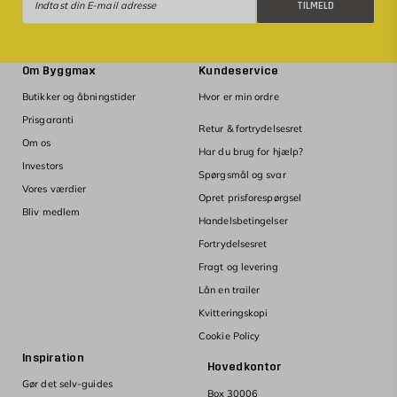
TILMELD
Om Byggmax
Kundeservice
Butikker og åbningstider
Hvor er min ordre
Prisgaranti
Retur & fortrydelsesret
Om os
Har du brug for hjælp?
Investors
Spørgsmål og svar
Vores værdier
Opret prisforespørgsel
Bliv medlem
Handelsbetingelser
Fortrydelsesret
Fragt og levering
Lån en trailer
Kvitteringskopi
Cookie Policy
Inspiration
Hovedkontor
Gør det selv-guides
Box 30006