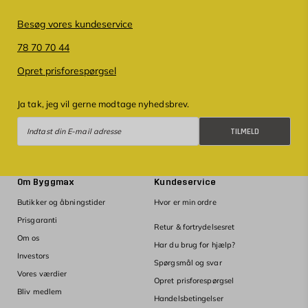
Besøg vores kundeservice
78 70 70 44
Opret prisforespørgsel
Ja tak, jeg vil gerne modtage nyhedsbrev.
Tilmeld
TILMELD
Om Byggmax
Kundeservice
Butikker og åbningstider
Hvor er min ordre
Prisgaranti
Retur & fortrydelsesret
Om os
Har du brug for hjælp?
Investors
Spørgsmål og svar
Vores værdier
Opret prisforespørgsel
Bliv medlem
Handelsbetingelser