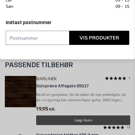
Lør
09 - 15
Søn
09 - 15
Prisgaranti
Indtast postnummer
VIS PRODUKTER
PASSENDE TILBEHØR
BARLINEK
1
Gulvprøve Affogato 65027
Bestil en gulvprøve, før du køber dit nye parketgulv, så
du i ro og mag kan sammenligne gulve. OBS! Ingen
fortrydelsesret på gulvprøve.
19,95
KR.
Læg i kurv
13