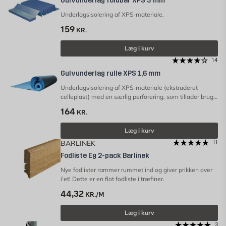
Gulvunderlag foldbar XPS 3 mm
Underlagsisolering af XPS-materiale.
159
KR.
Læg i kurv
14
Gulvunderlag rulle XPS 1,6 mm
Underlagsisolering af XPS-materiale (ekstruderet
celleplast) med en særlig perforering, som tillader brug
af produktet under gulve lagt oven på
164
KR.
gulvvarmesystemer. OBS! Underlagsfoamen er ikke en
dampspærre.
Læg i kurv
BARLINEK
11
Fodliste Eg 2-pack Barlinek
Nye fodlister rammer rummet ind og giver prikken over
i’et! Dette er en flot fodliste i træfiner.
44,32
KR./M
Læg i kurv
3