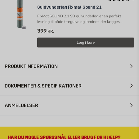
Guldvunderlag Fixmat Sound 2.1
FixMat SOUND 2.1 SD gulvunderlag er en perfekt
løsning til både trægulve og laminat, der lægges
svømmende.
399
KR.
Læg i kurv
PRODUKTINFORMATION
DOKUMENTER & SPECIFIKATIONER
ANMELDELSER
HAR DU NOGLE SPØRGSMÅL ELLER BRUG FOR HJÆLP?