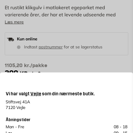
Et rustikt klikgulv i matlakeret egeparket med
varierende årer, der har et levende udseende med
naturlige farver og farvetoner. Sunde og spartlede
Læs mere
knaster i forskellige størrelser forekommer.
Kun online
Indtast
postnummer
for at se lagerstatus
1105,20
kr./pakke
399
KR.
/m2
0 stk emballage
inkl. ~10% spild
m2
Vi har valgt
Vejle
som din nærmeste butik.
(1 pk = 2.77 m2)
Stiftsvej 41A
7120 Vejle
LÆG I KURV
pakke
Åbningstider
Antal
Man - Fre
08 - 18
Betal for dit køb i rater
365 dages returret