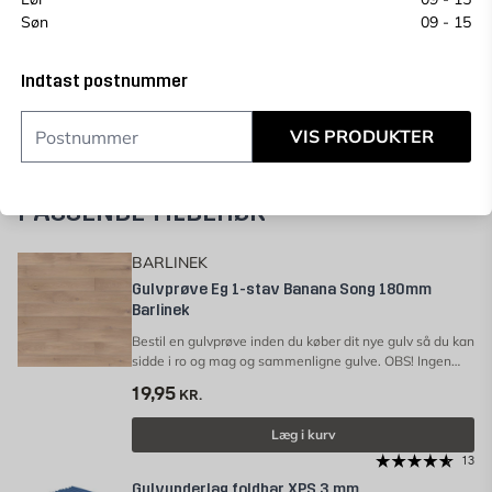
Prisgaranti
Søn
09 - 15
Indtast postnummer
VIS PRODUKTER
PASSENDE TILBEHØR
BARLINEK
Gulvprøve Eg 1-stav Banana Song 180mm
Barlinek
Bestil en gulvprøve inden du køber dit nye gulv så du kan
sidde i ro og mag og sammenligne gulve. OBS! Ingen
fortrydelsesret på Gulvprøver.
19,95
KR.
Læg i kurv
13
Gulvunderlag foldbar XPS 3 mm