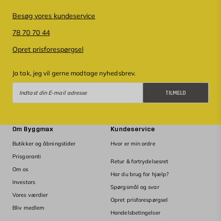
Besøg vores kundeservice
78 70 70 44
Opret prisforespørgsel
Ja tak, jeg vil gerne modtage nyhedsbrev.
Tilmeld
TILMELD
Om Byggmax
Kundeservice
Butikker og åbningstider
Hvor er min ordre
Prisgaranti
Retur & fortrydelsesret
Om os
Har du brug for hjælp?
Investors
Spørgsmål og svar
Vores værdier
Opret prisforespørgsel
Bliv medlem
Handelsbetingelser