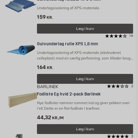
Underlagsisolering af XPS-materiale.
159
KR.
Læg i kurv
14
Gulvunderlag rulle XPS 1,6 mm
Underlagsisolering af XPS-materiale (ekstruderet
celleplast) med en særlig perforering, som tillader brug
af produktet under gulve lagt oven på
164
KR.
gulvvarmesystemer. OBS! Underlagsfoamen er ikke en
dampspærre.
Læg i kurv
BARLINEK
2
Fodliste Eg hvid 2-pack Barlinek
Nye fodlister rammer rummet ind og giver prikken over
i’et! Dette er en flot fodliste i træfiner.
44,32
KR./M
Læg i kurv
3