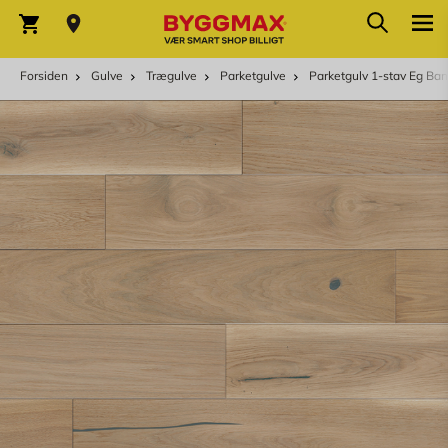
Skip to Content
Søg
Indkøbskurv
Forsiden
Gulve
Trægulve
Parketgulve
Parketgulv 1-stav Eg Ban