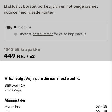
Eksklusivt børstet parketgulv i en flot beige cremet
nuance med fasede kanter.
Kun online
Indtast
postnummer
for at se lagerstatus
1243,58
kr./pakke
449
KR.
/m2
0 stk emballage
inkl. ~10% spild
m2
(1 pk = 2.77 m2)
Vi har valgt
Vejle
som din nærmeste butik.
Stiftsvej 41A
LÆG I KURV
7120 Vejle
pakke
Antal
Åbningstider
Betal for dit køb i rater
365 dages returret
Man - Fre
08 - 18
Lør
09 - 15