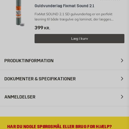
Guldvunderlag Fixmat Sound 2.1
FixMat SOUND 2.1 SD gulvunderlag er en perfekt
løsning til både trægulve og laminat, der lægges
svømmende.
399
KR.
Læg i kurv
PRODUKTINFORMATION
DOKUMENTER & SPECIFIKATIONER
ANMELDELSER
HAR DU NOGLE SPØRGSMÅL ELLER BRUG FOR HJÆLP?