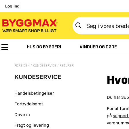
Log ind
HUS OG BYGGERI
VINDUER OG DØRE
FORSIDEN
KUNDESERVICE
RETURER
Hvo
KUNDESERVICE
Handelsbetingelser
Du har 365
Fortrydelseret
For at fore
Drive in
på
suppor
varenummer
Fragt og levering