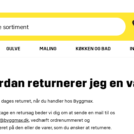
GULVE
MALING
KØKKEN OG BAD
I
rdan returnerer jeg en 
 dages returret, når du handler hos Byggmax.
tage en retursag beder vi dig om at sende en mail til os
t@byggmax.dk
, vedhæft ordrenummeret og
et på den eller de varer, som du ønsker at returnere.