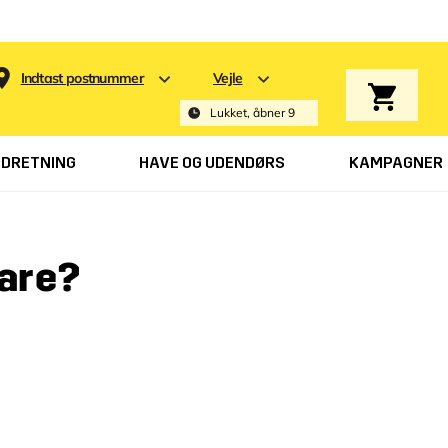
Indtast postnummer
Vejle
Lukket, åbner 9
NDRETNING
HAVE OG UDENDØRS
KAMPAGNER
vare?