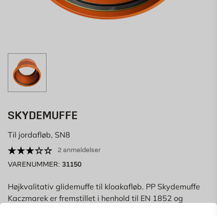
SKYDEMUFFE
Til jordafløb, SN8
2 anmeldelser
31150
VARENUMMER:
Højkvalitativ glidemuffe til kloakafløb. PP Skydemuffe
Kaczmarek er fremstillet i henhold til EN 1852 og
opfylder europæiske standarder. Godkendt med Nordic
Læs mere