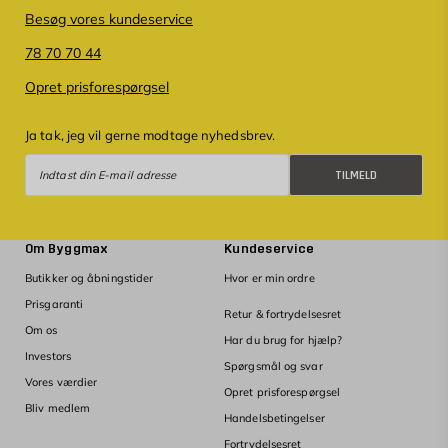
Besøg vores kundeservice
78 70 70 44
Opret prisforespørgsel
Ja tak, jeg vil gerne modtage nyhedsbrev.
Tilmeld
TILMELD
Om Byggmax
Kundeservice
Butikker og åbningstider
Hvor er min ordre
Prisgaranti
Retur & fortrydelsesret
Om os
Har du brug for hjælp?
Investors
Spørgsmål og svar
Vores værdier
Opret prisforespørgsel
Bliv medlem
Handelsbetingelser
Fortrydelsesret