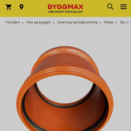
Skip to Content
Søg
Indkøbskurv
Forsiden
Hus og byggeri
Dræning og fugtisolering
Kloak
Skyde