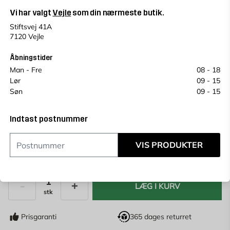
træ, maling, lak, spartelmasse, sten og plast.
Vi har valgt
Vejle
som din nærmeste butik.
Stiftsvej 41A
Vejle
Change store
7120 Vejle
Vælg en alternativ for at se antal
Se saldo i andre butikker
Åbningstider
Prisen kan variere fra butik til butik.
Man - Fre
08 - 18
Et plukkegebyr på 49 kr vil blive tilføjet på vores
Lør
09 - 15
butiksprodukter.
Søn
09 - 15
Køb online, book levering i kassen
Indtast postnummer
Indtast
postnummer
for at se lagerstatus
VIS PRODUKTER
19,95
KR.
LÆG I KURV
stk
Antal
Prisgaranti
365 dages returret