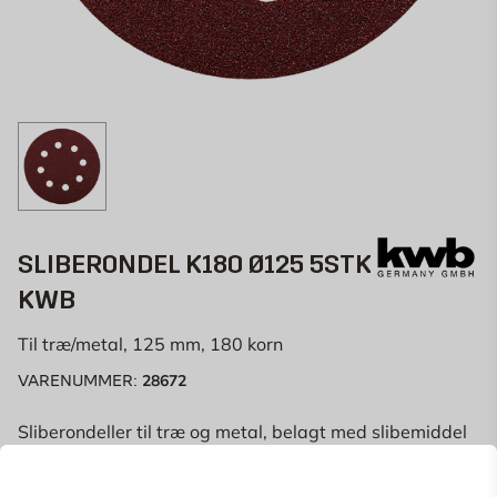
SLIBERONDEL K180 Ø125 5STK
KWB
Til træ/metal, 125 mm, 180 korn
28672
VARENUMMER:
Sliberondeller til træ og metal, belagt med slibemiddel
af aluminiumoxid, fenolharpiksbundet, stærk rygside,
Anvendes med excenterslibere, til slibning af metal og
Læs mere