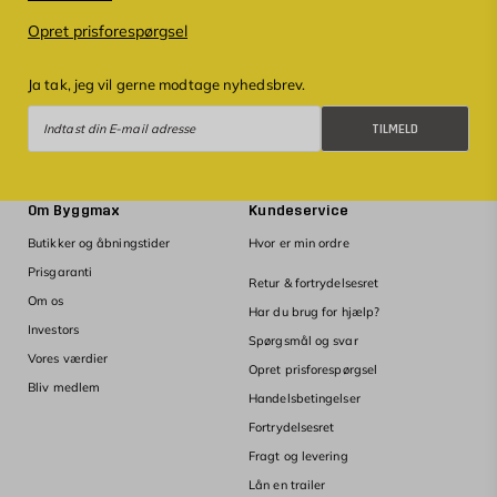
Opret prisforespørgsel
Ja tak, jeg vil gerne modtage nyhedsbrev.
Tilmeld
TILMELD
Om Byggmax
Kundeservice
Butikker og åbningstider
Hvor er min ordre
Prisgaranti
Retur & fortrydelsesret
Om os
Har du brug for hjælp?
Investors
Spørgsmål og svar
Vores værdier
Opret prisforespørgsel
Bliv medlem
Handelsbetingelser
Fortrydelsesret
Fragt og levering
Lån en trailer