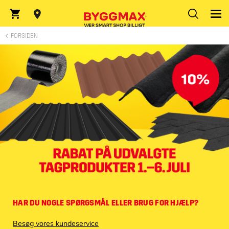
Indtast postnummer
FORSIDEN
HAR DU NOGLE SPØRGSMÅL ELLER BRUG FOR HJÆLP?
Besøg vores kundeservice