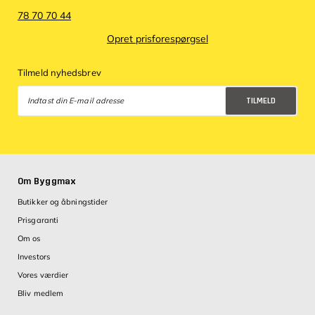
78 70 70 44
Opret prisforespørgsel
Tilmeld nyhedsbrev
TILMELD
Databeskyttelsespolitik
Om Byggmax
Butikker og åbningstider
Prisgaranti
Om os
Investors
Vores værdier
Bliv medlem