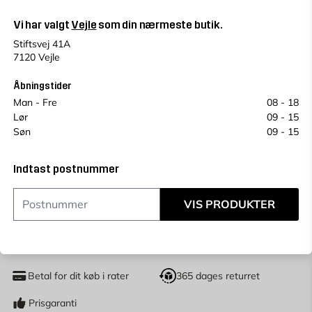
Vejle
Change store
Vi har valgt
Vejle
som din nærmeste butik.
Vælg en alternativ for at se antal
Stiftsvej 41A
Se saldo i andre butikker
7120 Vejle
Prisen kan variere fra butik til butik.
Et plukkegebyr på 49 kr vil blive tilføjet på vores
Åbningstider
butiksprodukter.
Man - Fre
08 - 18
Lør
09 - 15
Køb online, book levering i kassen
Søn
09 - 15
Indtast
postnummer
for at se lagerstatus
Indtast postnummer
24,95
KR.
VIS PRODUKTER
LÆG I KURV
stk
Antal
Betal for dit køb i rater
365 dages returret
Prisgaranti