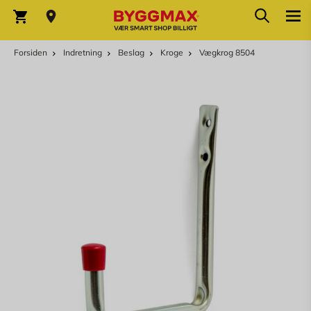
Skip to Content
Søg
Indkøbskurv
Forsiden
Indretning
Beslag
Kroge
Vægkrog 8504