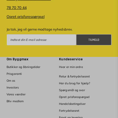
78 70 70 44
Opret prisforespørgsel
Ja tak, jeg vil gerne modtage nyhedsbrev.
Tilmeld
TILMELD
Om Byggmax
Kundeservice
Butikker og åbningstider
Hvor er min ordre
Prisgaranti
Retur & fortrydelsesret
Om os
Har du brug for hjælp?
Investors
Spørgsmål og svar
Vores værdier
Opret prisforespørgsel
Bliv medlem
Handelsbetingelser
Fortrydelsesret
Fragt og levering