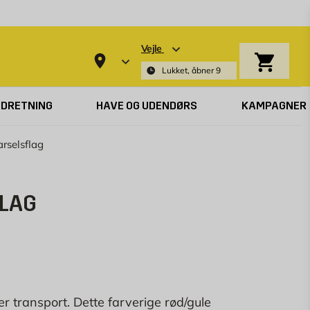
Vejle
Indkøbsk
Lukket, åbner 9
NDRETNING
HAVE OG UDENDØRS
KAMPAGNER
rselsflag
LAG
er transport. Dette farverige rød/gule