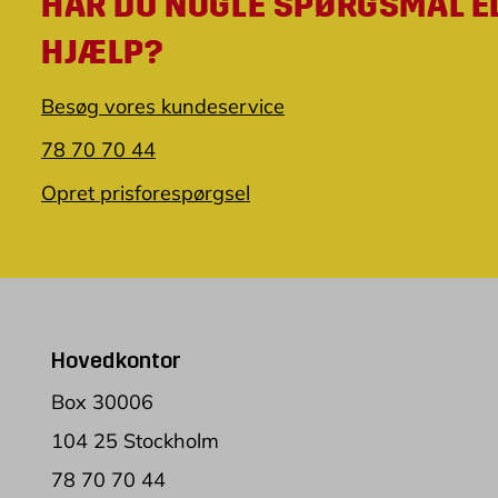
HAR DU NOGLE SPØRGSMÅL E
HJÆLP?
Besøg vores kundeservice
78 70 70 44
Opret prisforespørgsel
Hovedkontor
Box 30006
104 25 Stockholm
78 70 70 44