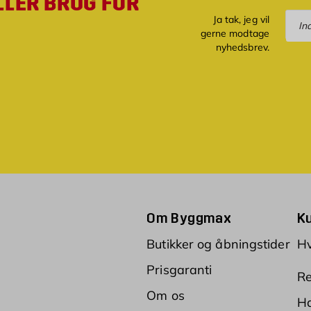
LLER BRUG FOR
Tilm
Ja tak, jeg vil
gerne modtage
nyhedsbrev.
Om Byggmax
K
Butikker og åbningstider
Hv
Prisgaranti
Re
Om os
Ha