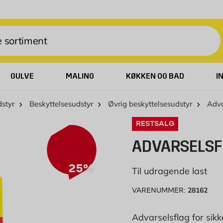
GULVE
MALING
KØKKEN OG BAD
I
dstyr
Beskyttelsesudstyr
Øvrig beskyttelsesudstyr
Adva
RESTSALG
ADVARSELSF
25%
Til udragende last
28162
VARENUMMER:
Advarselsflag for sikk