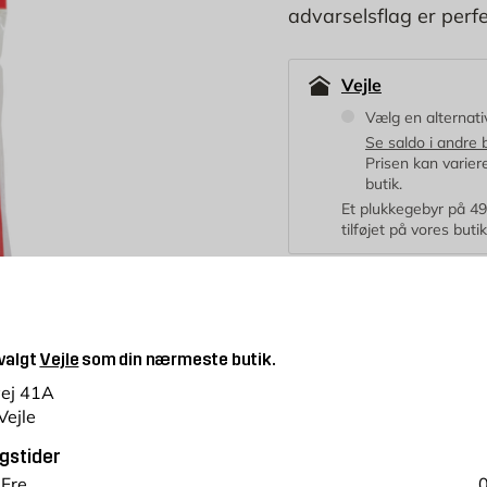
advarselsflag er perf
Vejle
Vælg en alternativ
Se saldo i andre 
Prisen kan variere 
butik.
Et plukkegebyr på 49 k
tilføjet på vores buti
14,96
KR.
19,
Laveste pris de sidste 30 da
 valgt
Vejle
som din nærmeste butik.
vej 41A
stk
Vejle
Antal
gstider
Prisgaranti
365 
 Fre
0