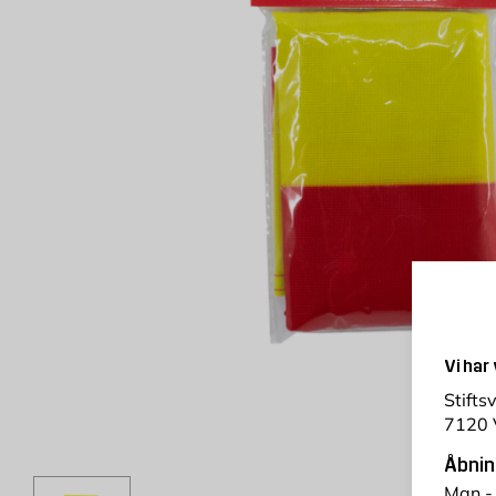
Vi har
Stifts
7120 
Åbnin
Man -