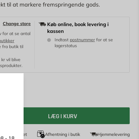
ekt til at markere fremspringende gods.
Change store
Køb online, book levering i
kassen
 for at se antal
Indtast
postnummer
for at se
butikker
lagerstatus
fra butik til
r vil blive
ksprodukter.
95 KR.
ge
19,95 kr.
LÆG I KURV
dages returret
Afhentning i butik
Hjemmelevering
8 - 18