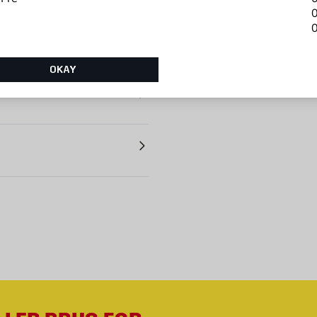
0
0
OKAY