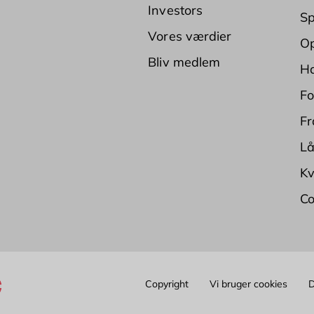
Investors
Sp
Vores værdier
Op
Bliv medlem
Ha
Fo
Fr
Lå
Kv
Co
Copyright
Vi bruger cookies
D