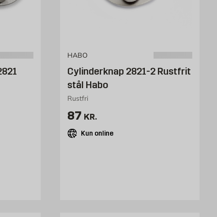
HABO
2821
Cylinderknap 2821-2 Rustfrit
stål Habo
Rustfri
Pris 87 kr. /stk
87
KR.
Kun online