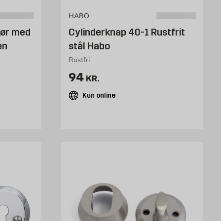
HABO
dør med
Cylinderknap 40-1 Rustfrit
en
stål Habo
Rustfri
k
Pris 94 kr. /stk
94
KR.
Kun online