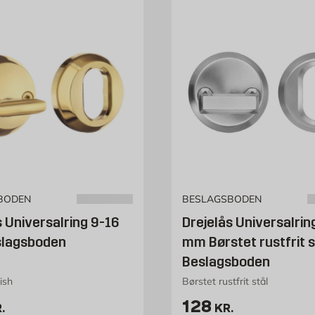
BODEN
BESLAGSBODEN
s Universalring 9-16
Drejelås Universalrin
lagsboden
mm Børstet rustfrit s
Beslagsboden
ish
Børstet rustfrit stål
74 kr. /stk
Pris 128 kr. /st
128
.
KR.