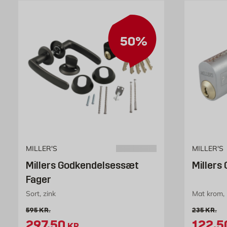
50%
MILLER'S
MILLER'S
Millers Godkendelsessæt
Millers
Fager
Sort, zink
Mat krom,
Gammel pris 595 kr. /stk
Gammel pri
595
KR.
235
KR.
Tilbudspris 297.5 kr. /stk
Tilbud
297,50
122,5
KR.