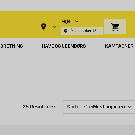
Vejle
Indkøbsk
Åben, lukker 18
NDRETNING
HAVE OG UDENDØRS
KAMPAGNER
Produktliste er opdateret: 25 Re
25
Resultater
Sorter efter: