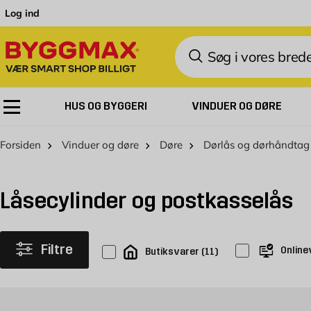
Skip to Content
Log ind
Søg
HUS OG BYGGERI
VINDUER OG DØRE
Forsiden
Vinduer og døre
Døre
Dørlås og dørhåndtag
Låsecylinder og postkasselås
Filtre
Online
Butiksvarer
(
11
)