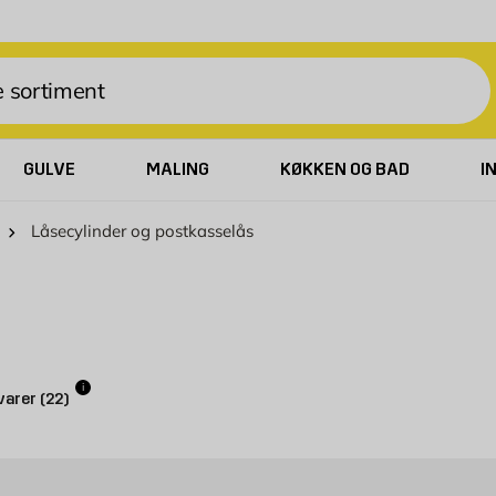
GULVE
MALING
KØKKEN OG BAD
I
Låsecylinder og postkasselås
i
varer
(
22
)