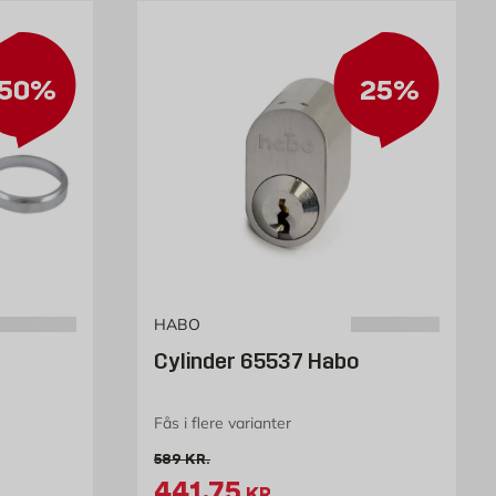
50%
25%
HABO
Cylinder 65537 Habo
Fås i flere varianter
Gammel pris 589 kr. /stk
589
KR.
 kr. /stk
Tilbudspris 441.75 kr. /st
441,75
KR.