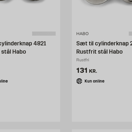
HABO
 cylinderknap 4821
Sæt til cylinderknap 
t stål Habo
Rustfrit stål Habo
Rustfri
5 kr. /stk
Pris 131 kr. /stk
131
KR.
line
Kun online