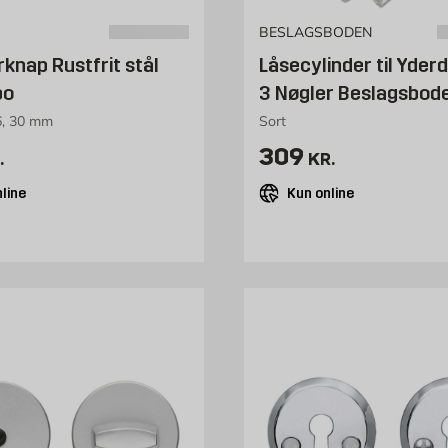
BESLAGSBODEN
rknap Rustfrit stål
Låsecylinder til Yder
bo
3 Nøgler Beslagsbod
6, 30 mm
Sort
39 kr. /stk
Pris 309 kr. /st
309
.
KR.
line
Kun online