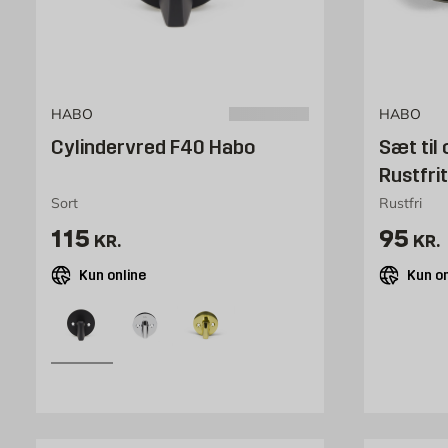
HABO
HABO
Cylindervred F40 Habo
Sæt til
Rustfri
Sort
Rustfri
Pris 115 kr. /stk
Pris 9
115
95
KR.
KR.
Kun online
Kun on