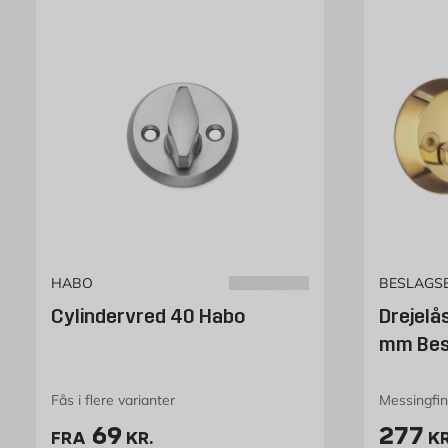
HABO
BESLAGS
Cylindervred 40 Habo
Drejelå
mm Bes
Fås i flere varianter
Messingfin
Pris 69 kr. /stk
Pris 2
69
277
FRA
KR.
KR