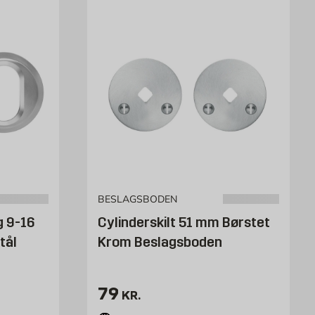
BESLAGSBODEN
g 9-16
Cylinderskilt 51 mm Børstet
tål
Krom Beslagsboden
Pris 79 kr. /stk
79
KR.
k