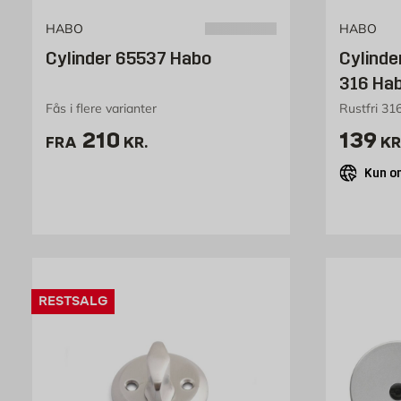
HABO
HABO
Cylinder 65537 Habo
Cylinde
316 Ha
Fås i flere varianter
Rustfri 31
Pris 210 kr. /stk
Pris 1
210
139
FRA
KR.
KR
Kun on
RESTSALG