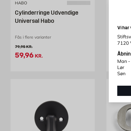
HABO
BESLAGS
Cylinderringe Udvendige
Drejelå
Universal Habo
mm Bør
Vi har
Beslag
Stifts
Fås i flere varianter
Børstet k
7120 
Pris 2
219
Gammel pris 79.95 kr. /stk
79,95
KR.
KR
Tilbudspris 59.96 kr. /stk
59,96
Åbnin
KR.
Man -
Lør
Søn