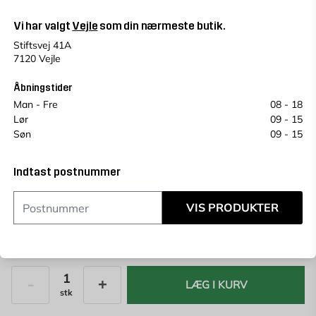
overflader.
Vi har valgt
Vejle
som din nærmeste butik.
Vejle
Change store
Stiftsvej 41A
Vælg en alternativ for at se antal
7120 Vejle
Se saldo i andre butikker
Prisen kan variere fra butik til butik.
Åbningstider
Et plukkegebyr på 49 kr vil blive tilføjet på vores
Man - Fre
08 - 18
butiksprodukter.
Lør
09 - 15
Søn
09 - 15
Køb online, book levering i kassen
Indtast
postnummer
for at se lagerstatus
Indtast postnummer
VIS PRODUKTER
111,75
kr./m2
111,75
KR.
149 KR.
Laveste pris de sidste 30 dage
149 kr.
LÆG I KURV
stk
Antal