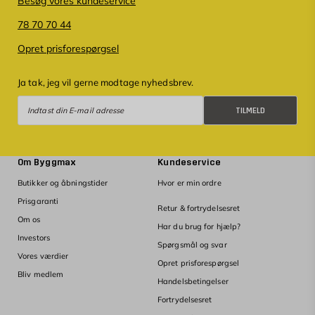
Besøg vores kundeservice
78 70 70 44
Opret prisforespørgsel
Ja tak, jeg vil gerne modtage nyhedsbrev.
Tilmeld
TILMELD
Om Byggmax
Kundeservice
Butikker og åbningstider
Hvor er min ordre
Prisgaranti
Retur & fortrydelsesret
Om os
Har du brug for hjælp?
Investors
Spørgsmål og svar
Vores værdier
Opret prisforespørgsel
Bliv medlem
Handelsbetingelser
Fortrydelsesret