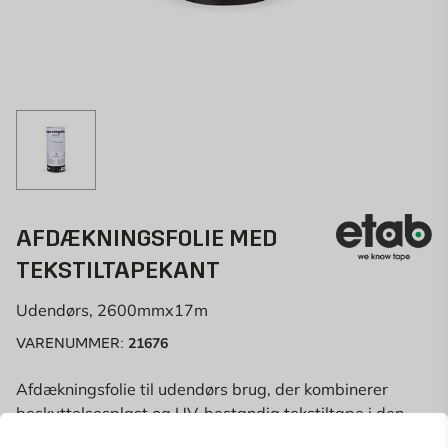
AFDÆKNINGSFOLIE MED
TEKSTILTAPEKANT
Udendørs, 2600mmx17m
21676
VARENUMMER:
Afdækningsfolie til udendørs brug, der kombinerer
beskyttelsesplast og UV-bestandig tekstiltape i den
samme rulle, hvilket letter afdækning af større udendørs
Læs mere