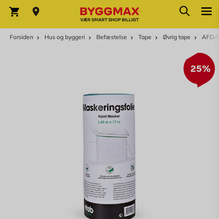
Skip to Content
Søg
Indkøbskurv
Forsiden
Hus og byggeri
Befæstelse
Tape
Øvrig tape
AFDÆ
25%