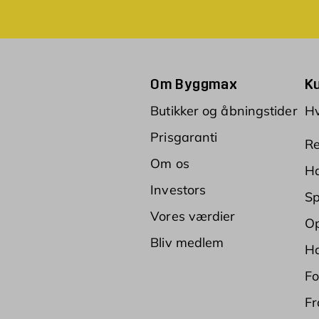
Om Byggmax
K
Butikker og åbningstider
Hv
Prisgaranti
Re
Om os
Ha
Investors
Sp
Vores værdier
Op
Bliv medlem
Ha
Fo
Fr