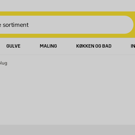
GULVE
MALING
KØKKEN OG BAD
I
plug