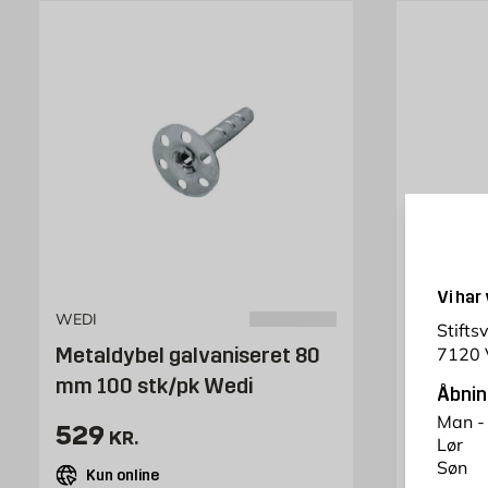
Vi har
WEDI
METROTIL
Stifts
Metaldybel galvaniseret 80
Skruer 
7120 
mm 100 stk/pk Wedi
250 stk
Åbnin
Man -
Pris 529 kr. /stk
Pris 2
529
216
KR.
KR
Lør
Søn
Kun online
Kun on