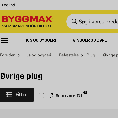
Skip to Content
Log ind
Søg
HUS OG BYGGERI
VINDUER OG DØRE
Forsiden
Hus og byggeri
Befæstelse
Plug
Øvrige 
Øvrige plug
i
Filtre
Onlinevarer
(
3
)