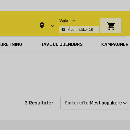
Vejle
Indkøbsk
Åben, lukker 18
NDRETNING
HAVE OG UDENDØRS
KAMPAGNER
Produktliste er opdateret: 3 Res
3
Resultater
Sorter efter: