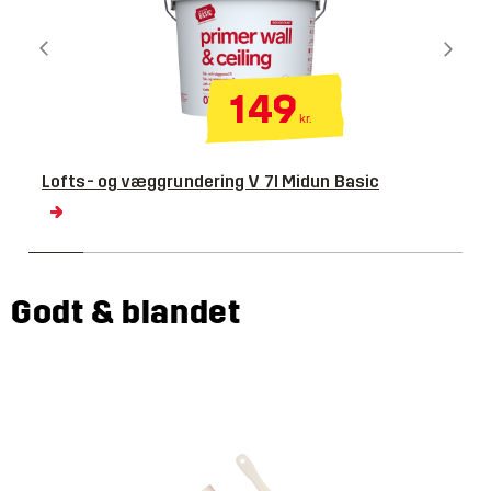
149
kr.
Lofts- og væggrundering V 7l Midun Basic
Godt & blandet