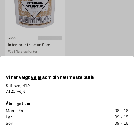
SIKA
Interiør-struktur Sika
Fås i flere varianter
Pris 549 kr. /stk
549
FRA
KR.
Kun online
Vi har valgt
Vejle
som din nærmeste butik.
Flere varianter
Stiftsvej 41A
7120 Vejle
Åbningstider
Man - Fre
08 - 18
Lør
09 - 15
Søn
09 - 15