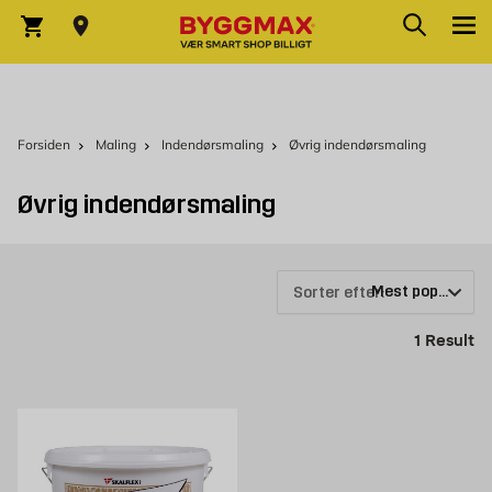
Skip to Content
Søg
Indkøbskurv
Forsiden
Maling
Indendørsmaling
Øvrig indendørsmaling
Øvrig indendørsmaling
Sorter efter:
Pr
1
Result